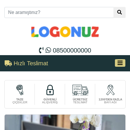
08500000000
Hızlı Teslimat
TAZE
GÜVENLİ
ÜCRETSİZ
1200'DEN FAZLA
ÇİÇEKLER
ALIŞVERİŞ
TESLİMAT
BAYİ AĞI