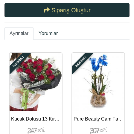
Sipariş Oluştur
Ayrıntılar
Yorumlar
İNDİRİMLİ
İNDİRİMLİ
Kucak Dolusu 13 Kırmızı Gül Buketi
Pure Beauty Cam Fanusta İki Dal Mavi Orkide
247
307
,00 TL
,00 TL