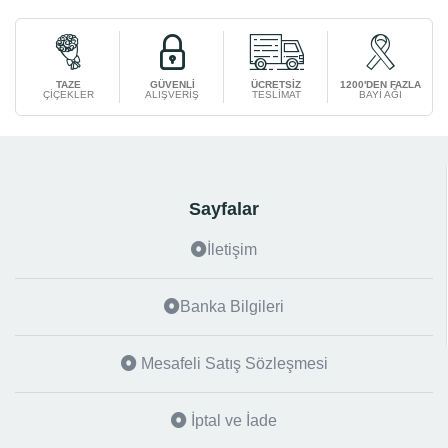
TAZE
GÜVENLİ
ÜCRETSİZ
1200'DEN FAZLA
ÇİÇEKLER
ALIŞVERİŞ
TESLİMAT
BAYİ AĞI
Sayfalar
İletişim
Banka Bilgileri
Mesafeli Satış Sözleşmesi
İptal ve İade