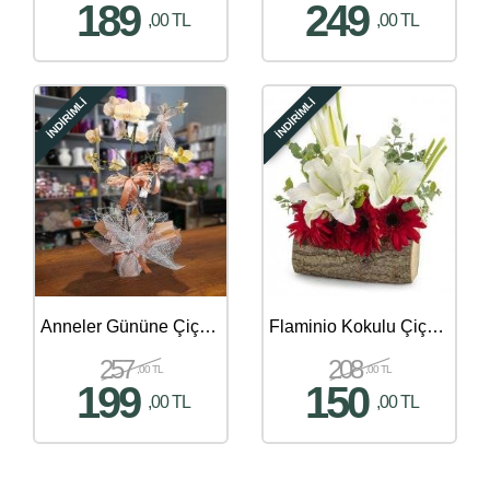
189
249
,00 TL
,00 TL
İNDİRİMLİ
İNDİRİMLİ
Anneler Gününe Çiçek Gönder - 407
Flaminio Kokulu Çiçek Aranjmanı
257
208
,00 TL
,00 TL
199
150
,00 TL
,00 TL