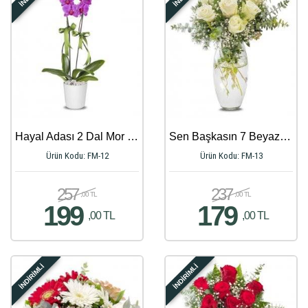
Hayal Adası 2 Dal Mor Orkide
Sen Başkasın 7 Beyaz Güller
Ürün Kodu: FM-12
Ürün Kodu: FM-13
257
237
,00 TL
,00 TL
199
179
,00 TL
,00 TL
İNDİRİMLİ
İNDİRİMLİ