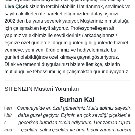
Live Çiçek
sizlerin tercihi olabilir. Hatırlanmak, sevilmek ve
sayılmak ilkeleri ile hareket ettiğimizden dolayı işimizi
2002’den bu yana severek yapıyor. Müşterimizin mutluluğu
için çalışmaktan keyif alıyoruz. Profesyonelleşen alt
yapımız ve ekibimiz ile sevdikleriniz / arkadaşlarınız /
eşinize özel günlerde, doğum günleri gibi günlerde hizmet
vermeye, yeni yeni ürünlerimiz ve hediyelerimizle bu
günleri olabildiğince özel kılmaya gayret gösteriyoruz.
Dilek ve temenni duygularınızı bizlere ilettikçe, sizlerin
mutluluğu ve tebessümü için çalışmaktan gurur duyuyoruz.
SITENIZIN Müşteri Yorumları
Burhan Kal
Osmaniye'de en özel günlerimiz Mutlu abimiz sayesinde
daha güzel geçiyor. Eşimin en çok sevdiği çiçekleri eve
geçerken buradan temin ediyorum. Her zaman tap taze
Geri
İleri
çiçekler, saksı çiçekler ile beni hiçbir zaman mahçup