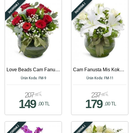
İNDİRİMLİ
İNDİRİMLİ
Love Beads Cam Fanus 9 Kırmızı Gül
Cam Fanusta Mis Kokulu Lilyum ve Güller
Ürün Kodu: FM-9
Ürün Kodu: FM-11
207
237
,00 TL
,00 TL
149
179
,00 TL
,00 TL
İNDİRİMLİ
İNDİRİMLİ