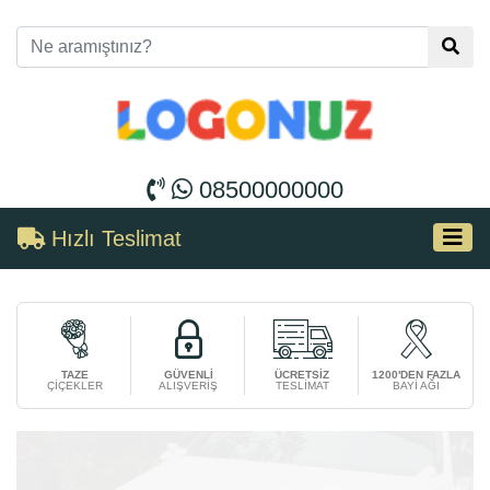
08500000000
Hızlı Teslimat
TAZE
GÜVENLİ
ÜCRETSİZ
1200'DEN FAZLA
ÇİÇEKLER
ALIŞVERİŞ
TESLİMAT
BAYİ AĞI