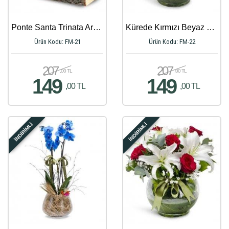
Ponte Santa Trinata Aranjmanı
Kürede Kırmızı Beyaz Gül Aranjmanı
Ürün Kodu: FM-21
Ürün Kodu: FM-22
207
207
,00 TL
,00 TL
149
149
,00 TL
,00 TL
İNDİRİMLİ
İNDİRİMLİ