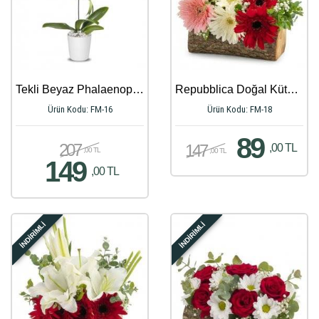
Tekli Beyaz Phalaenopsis Orkide
Repubblica Doğal Kütükte Renkli Gerberalar
Ürün Kodu: FM-16
Ürün Kodu: FM-18
89
207
147
,00 TL
,00 TL
,00 TL
149
,00 TL
İNDİRİMLİ
İNDİRİMLİ