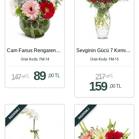
Cam Fanus Rengarenk Gerbera Aranjmanı
Sevginin Gücü 7 Kırmızı Güller
Ürün Kodu: FM-14
Ürün Kodu: FM-15
89
217
147
,00 TL
,00 TL
,00 TL
159
,00 TL
İNDİRİMLİ
İNDİRİMLİ