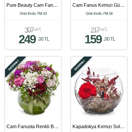
Pure Beauty Cam Fanusta İki Dal Mavi Orkide
Cam Fanus Kırmızı Güllerle Lilyum Aranjmanı
Ürün Kodu: FM-23
Ürün Kodu: FM-24
307
217
,00 TL
,00 TL
249
159
,00 TL
,00 TL
İNDİRİMLİ
İNDİRİMLİ
Cam Fanusta Renkli Bahar Çiçekleri Aranjmanı
Kapadokya Kırmızı Solmayan Gül