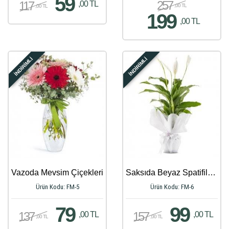
59
257
117
,00 TL
,00 TL
,00 TL
199
,00 TL
İNDİRİMLİ
İNDİRİMLİ
Vazoda Mevsim Çiçekleri
Saksıda Beyaz Spatifilyum Çiçeği
Ürün Kodu: FM-5
Ürün Kodu: FM-6
79
99
137
157
,00 TL
,00 TL
,00 TL
,00 TL