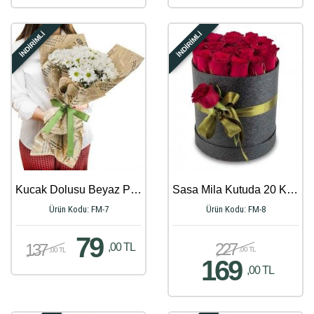
İNDİRİMLİ
İNDİRİMLİ
Kucak Dolusu Beyaz Papatya Buketi
Sasa Mila Kutuda 20 Kırmızı Güller
Ürün Kodu: FM-7
Ürün Kodu: FM-8
79
227
137
,00 TL
,00 TL
,00 TL
169
,00 TL