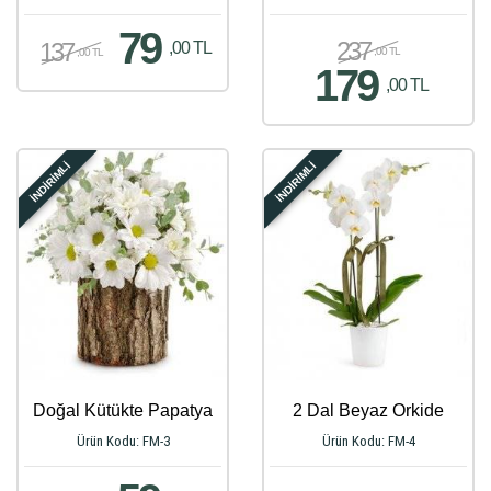
79
237
137
,00 TL
,00 TL
,00 TL
179
,00 TL
İNDİRİMLİ
İNDİRİMLİ
Doğal Kütükte Papatya
2 Dal Beyaz Orkide
Ürün Kodu: FM-3
Ürün Kodu: FM-4