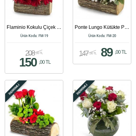
Flaminio Kokulu Çiçek Aranjmanı
Ponte Lungo Kütükte Papatya ve Güller
Ürün Kodu: FM-19
Ürün Kodu: FM-20
89
208
147
,00 TL
,00 TL
,00 TL
150
,00 TL
İNDİRİMLİ
İNDİRİMLİ