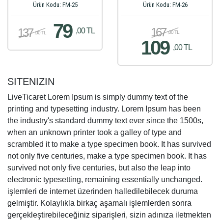
Ürün Kodu: FM-25
Ürün Kodu: FM-26
79
167
137
,00 TL
,00 TL
,00 TL
109
,00 TL
SITENIZIN
LiveTicaret Lorem Ipsum is simply dummy text of the
printing and typesetting industry. Lorem Ipsum has been
the industry's standard dummy text ever since the 1500s,
when an unknown printer took a galley of type and
scrambled it to make a type specimen book. It has survived
not only five centuries, make a type specimen book. It has
survived not only five centuries, but also the leap into
electronic typesetting, remaining essentially unchanged.
işlemleri de internet üzerinden halledilebilecek duruma
gelmiştir. Kolaylıkla birkaç aşamalı işlemlerden sonra
gerçekleştirebileceğiniz siparişleri, sizin adınıza iletmekten