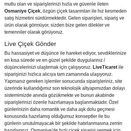
mutlu olan ve siparişlerinizi hızla ve güvenle ileten
Osmaniye Çiçek
, özgün çiçek tasarımları ile hız kesmeden
satış hizmetini sürdürmektedir. Gelen siparişleri, sipariş ve
ürün olarak görmüyor, sizden bize gelen dilekler ve
temenniler olarak görüyoruz.
Live Çiçek Gönder
Bu hassasiyet ve düşünce ile hareket ediyor, sevdiklerinize
en kısa sürede ve en güzel şekilde duygularınız /
düşüncelerinizi ulaştırmak için çalışıyoruz.
LiveTicaret
ile
siparişinizi hızlıca alıcıya tam zamanında ulaşıyoruz.
Yapmanız gereken işlemler sonucunda siparişleriniz, site
üzerinde kullandığımız son teknolojik altyapımızdan dolayı
sistemimizde anında gözükmekte ve bunun akabinde
siparişlerinizi özenle hazırlamaya başlanmaktadır. Özel
günlerinizin daha romantik ve daha aşk dolu geçmesi
konusunda hazırlamış olduğumuz konseptler ile bu
günlerin unutulmayacak bir şekilde hatırlanmasına zemin
hazırlıyoruz. Osmaniye'de hızlı çiçek siparişi vermek için