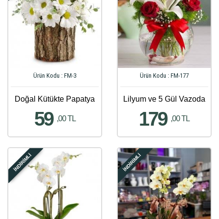
Ürün Kodu : FM-3
Ürün Kodu : FM-177
Doğal Kütükte Papatya
Lilyum ve 5 Gül Vazoda
59
179
,00 TL
,00 TL
İNDİRİMLİ
İNDİRİMLİ