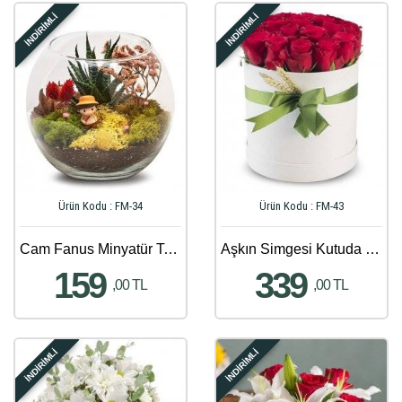
İNDİRİMLİ
İNDİRİMLİ
Ürün Kodu : FM-34
Ürün Kodu : FM-43
Cam Fanus Minyatür Teraryum Bahçesi
Aşkın Simgesi Kutuda 20 Güller
159
339
,00 TL
,00 TL
İNDİRİMLİ
İNDİRİMLİ