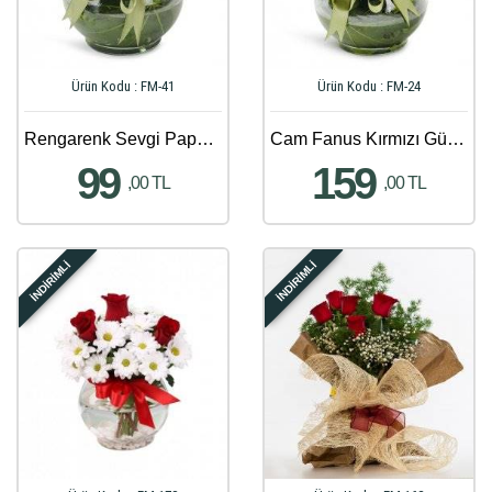
Ürün Kodu : FM-41
Ürün Kodu : FM-24
Rengarenk Sevgi Papatya Aranjmanı
Cam Fanus Kırmızı Güllerle Lilyum Aranjmanı
99
159
,00 TL
,00 TL
İNDİRİMLİ
İNDİRİMLİ