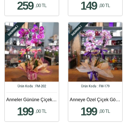
259
149
,00 TL
,00 TL
İNDİRİMLİ
İNDİRİMLİ
Ürün Kodu : FM-202
Ürün Kodu : FM-179
Anneler Gününe Çiçek Gönder - 347
Anneye Özel Çiçek Gönder - 351
199
199
,00 TL
,00 TL