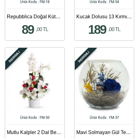
Ürün Kodu : FM-18
Ürün Kodu : FM-54
Repubblica Doğal Kütükte Renkli Gerberalar
Kucak Dolusu 13 Kırmızı Gül Buketi
89
189
,00 TL
,00 TL
İNDİRİMLİ
İNDİRİMLİ
Ürün Kodu : FM-50
Ürün Kodu : FM-37
Mutlu Kalpler 2 Dal Beyaz Orkide Aranjmanı
Mavi Solmayan Gül Teraryum