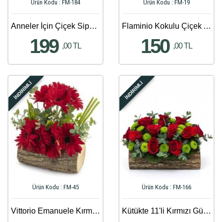
Ürün Kodu : FM-184
Ürün Kodu : FM-19
Anneler İçin Çiçek Siparişi - 50
Flaminio Kokulu Çiçek Aranjmanı
199
150
,00 TL
,00 TL
İNDİRİMLİ
İNDİRİMLİ
Ürün Kodu : FM-45
Ürün Kodu : FM-166
Vittorio Emanuele Kırmızı Gerbera Aranjmanı
Kütükte 11'li Kırmızı Gül ve Biçme Aranjmanı