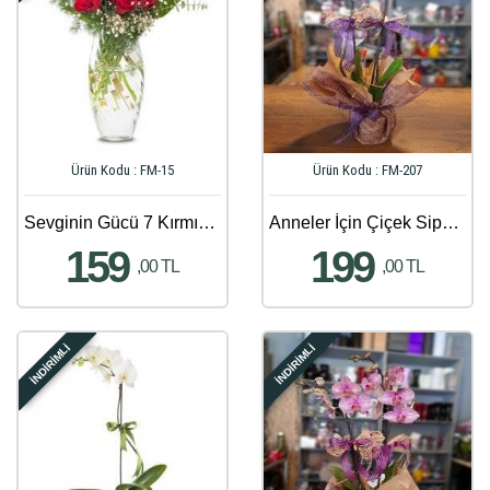
Ürün Kodu : FM-15
Ürün Kodu : FM-207
Sevginin Gücü 7 Kırmızı Güller
Anneler İçin Çiçek Siparişi - 975
159
199
,00 TL
,00 TL
İNDİRİMLİ
İNDİRİMLİ