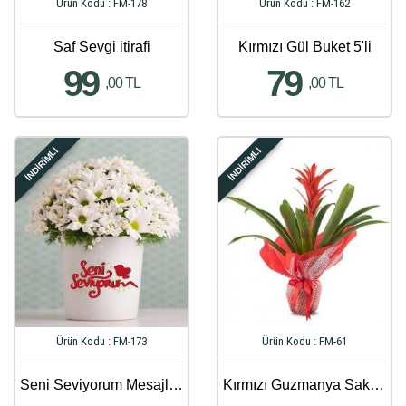
Ürün Kodu : FM-178
Ürün Kodu : FM-162
Saf Sevgi itirafi
Kırmızı Gül Buket 5'li
99
79
,00 TL
,00 TL
İNDİRİMLİ
İNDİRİMLİ
Ürün Kodu : FM-173
Ürün Kodu : FM-61
Seni Seviyorum Mesajlı Papatya Aranjmanı
Kırmızı Guzmanya Saksı Çiçeği