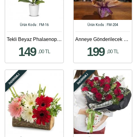
Ürün Kodu : FM-16
Ürün Kodu : FM-204
Tekli Beyaz Phalaenopsis Orkide
Anneye Gönderilecek En Güzel Çiçek Gönder - 122
149
199
,00 TL
,00 TL
İNDİRİMLİ
İNDİRİMLİ