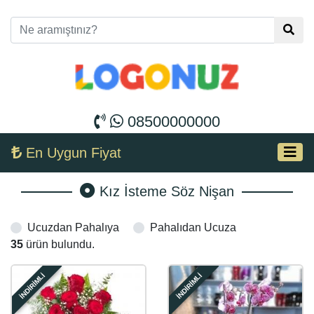
08500000000
En Uygun Fiyat
Kız İsteme Söz Nişan
Ucuzdan Pahalıya
Pahalıdan Ucuza
35
ürün bulundu.
İNDİRİMLİ
İNDİRİMLİ