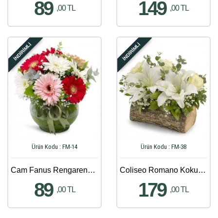
89
149
,00 TL
,00 TL
İNDİRİMLİ
İNDİRİMLİ
Ürün Kodu : FM-14
Ürün Kodu : FM-38
Cam Fanus Rengarenk Gerbera Aranjmanı
Coliseo Romano Kokulu Lilyumlar
89
179
,00 TL
,00 TL