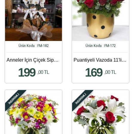
Ürün Kodu : FM-182
Ürün Kodu : FM-172
Anneler İçin Çiçek Siparişi - 458
Puantiyeli Vazoda 11'li Kırmızı Gül Aranjmanı
199
169
,00 TL
,00 TL
İNDİRİMLİ
İNDİRİMLİ