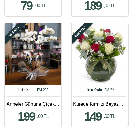
79
189
,00 TL
,00 TL
İNDİRİMLİ
İNDİRİMLİ
Ürün Kodu : FM-200
Ürün Kodu : FM-22
Anneler Gününe Çiçek Gönder - 66
Kürede Kırmızı Beyaz Gül Aranjmanı
199
149
,00 TL
,00 TL