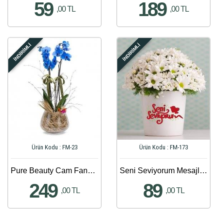
59
189
,00 TL
,00 TL
İNDİRİMLİ
İNDİRİMLİ
Ürün Kodu : FM-23
Ürün Kodu : FM-173
Pure Beauty Cam Fanusta İki Dal Mavi Orkide
Seni Seviyorum Mesajlı Papatya Aranjmanı
249
89
,00 TL
,00 TL