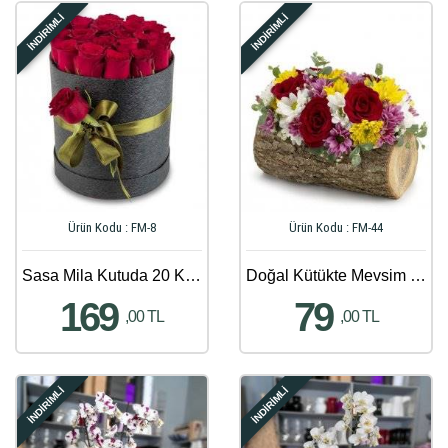
İNDİRİMLİ
İNDİRİMLİ
Ürün Kodu : FM-8
Ürün Kodu : FM-44
Sasa Mila Kutuda 20 Kırmızı Güller
Doğal Kütükte Mevsim Çiçekleri Aranjmanı
169
79
,00 TL
,00 TL
İNDİRİMLİ
İNDİRİMLİ