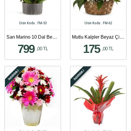
Ürün Kodu : FM-33
Ürün Kodu : FM-62
San Marino 10 Dal Beyaz Orkideler
Mutlu Kalpler Beyaz Çiçek Sepeti Aranjmanı
799
175
,00 TL
,00 TL
İNDİRİMLİ
İNDİRİMLİ