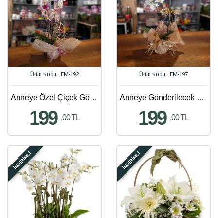
Ürün Kodu : FM-192
Ürün Kodu : FM-197
Anneye Özel Çiçek Gönder - 750
Anneye Gönderilecek En Güzel Çiçek Gönder - 228
199
199
,00 TL
,00 TL
İNDİRİMLİ
İNDİRİMLİ