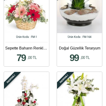
Ürün Kodu : FM-1
Ürün Kodu : FM-164
Sepette Baharın Renkli Çiçekleri
Doğal Güzellik Teraryum
79
99
,00 TL
,00 TL
İNDİRİMLİ
İNDİRİMLİ