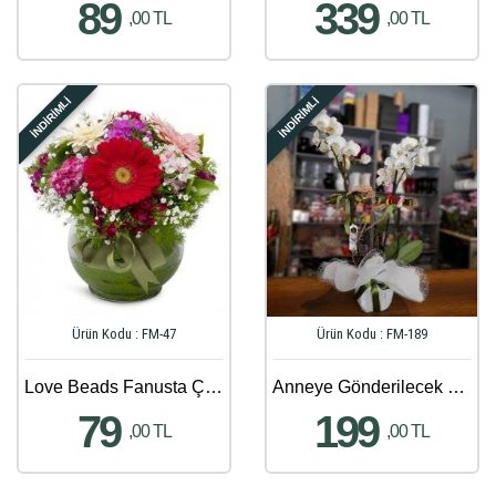
89
339
,00 TL
,00 TL
İNDİRİMLİ
İNDİRİMLİ
Ürün Kodu : FM-47
Ürün Kodu : FM-189
Love Beads Fanusta Çiçek Aranjmanı
Anneye Gönderilecek En Güzel Çiçek Gönder - 70
79
199
,00 TL
,00 TL