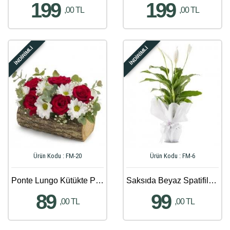
199
199
,00 TL
,00 TL
İNDİRİMLİ
İNDİRİMLİ
Ürün Kodu : FM-20
Ürün Kodu : FM-6
Ponte Lungo Kütükte Papatya ve Güller
Saksıda Beyaz Spatifilyum Çiçeği
89
99
,00 TL
,00 TL