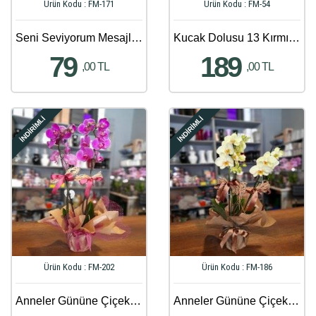
Ürün Kodu : FM-171
Ürün Kodu : FM-54
Seni Seviyorum Mesajlı Gerbera ve Papatya Aranjmanı
Kucak Dolusu 13 Kırmızı Gül Buketi
79
189
,00 TL
,00 TL
İNDİRİMLİ
İNDİRİMLİ
Ürün Kodu : FM-202
Ürün Kodu : FM-186
Anneler Gününe Çiçek Gönder - 347
Anneler Gününe Çiçek Gönder - 216