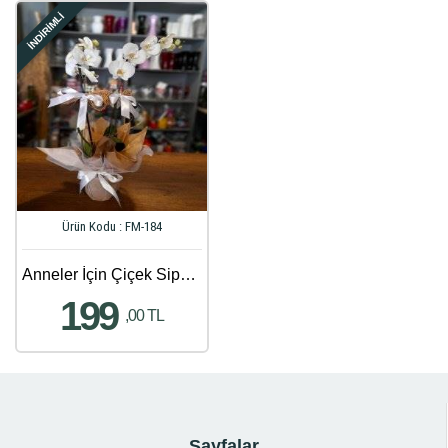
İNDİRİMLİ
Ürün Kodu : FM-184
Anneler İçin Çiçek Siparişi - 50
199
,00 TL
Sayfalar