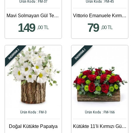
Ürün Kodu : FM-37
Ürün Kodu : FM-45
Mavi Solmayan Gül Teraryum
Vittorio Emanuele Kırmızı Gerbera Aranjmanı
149
79
,00 TL
,00 TL
İNDİRİMLİ
İNDİRİMLİ
Ürün Kodu : FM-3
Ürün Kodu : FM-166
Doğal Kütükte Papatya
Kütükte 11'li Kırmızı Gül ve Biçme Aranjmanı