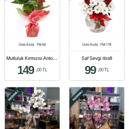
Ürün Kodu : FM-60
Ürün Kodu : FM-178
Mutluluk Kırmızısı Antoryum Çiçeği
Saf Sevgi itirafi
149
99
,00 TL
,00 TL
İNDİRİMLİ
İNDİRİMLİ