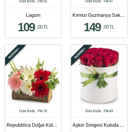
Ürün Kodu : FM-52
Ürün Kodu : FM-61
Lagom
Kırmızı Guzmanya Saksı Çiçeği
109
149
,00 TL
,00 TL
İNDİRİMLİ
İNDİRİMLİ
Ürün Kodu : FM-18
Ürün Kodu : FM-43
Repubblica Doğal Kütükte Renkli Gerberalar
Aşkın Simgesi Kutuda 20 Güller