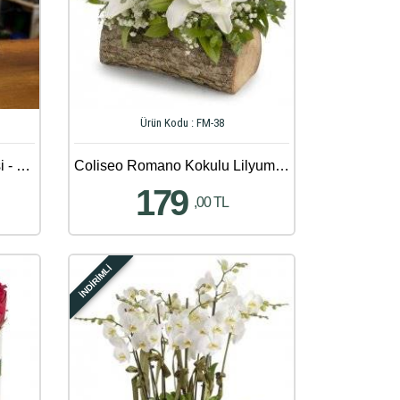
Ürün Kodu : FM-38
Anne İçin Özel Çiçek Siparişi - 726
Coliseo Romano Kokulu Lilyumlar
179
,00 TL
İNDİRİMLİ