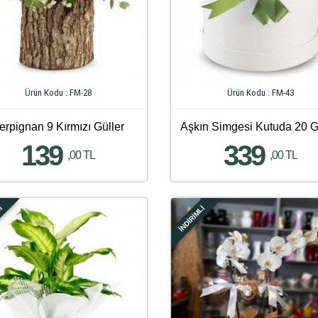
Ürün Kodu : FM-28
Ürün Kodu : FM-43
erpignan 9 Kırmızı Güller
Aşkın Simgesi Kutuda 20 G
139
339
,00 TL
,00 TL
Lİ
İNDİRİMLİ