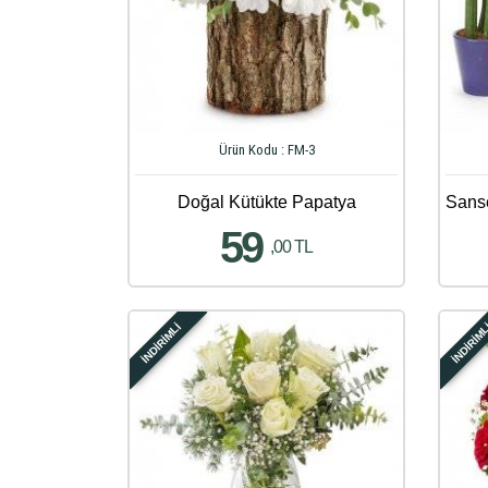
Ürün Kodu : FM-3
Doğal Kütükte Papatya
59
,00 TL
İNDİRİMLİ
İNDİRİM