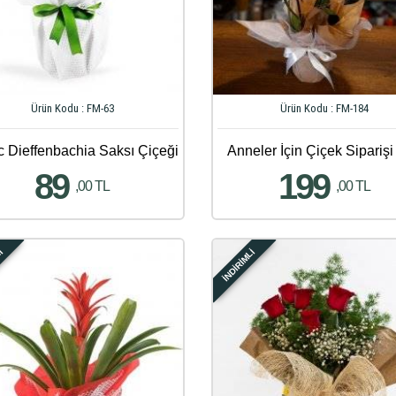
Ürün Kodu : FM-63
Ürün Kodu : FM-184
c Dieffenbachia Saksı Çiçeği
Anneler İçin Çiçek Siparişi
89
199
,00 TL
,00 TL
Lİ
İNDİRİMLİ