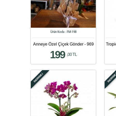
Ürün Kodu : FM-198
Anneye Özel Çiçek Gönder - 969
Tropi
199
,00 TL
İNDİRİMLİ
İNDİRİM