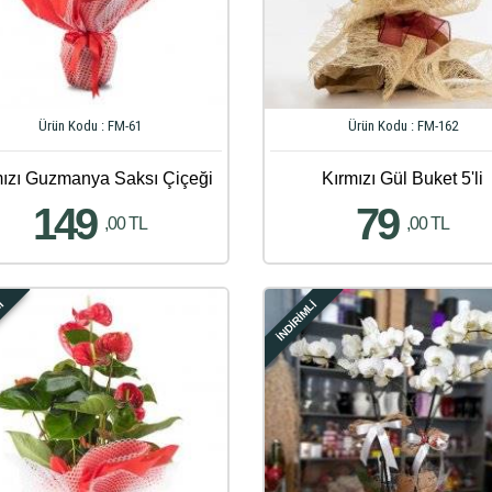
Ürün Kodu : FM-61
Ürün Kodu : FM-162
mızı Guzmanya Saksı Çiçeği
Kırmızı Gül Buket 5'li
149
79
,00 TL
,00 TL
Lİ
İNDİRİMLİ