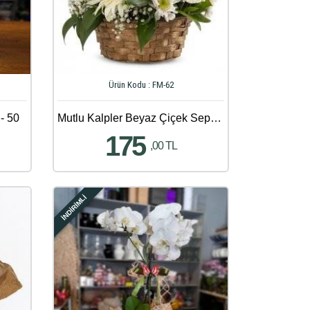
Ürün Kodu : FM-62
 - 50
Mutlu Kalpler Beyaz Çiçek Sepeti Aranjmanı
175
,00 TL
İNDİRİMLİ