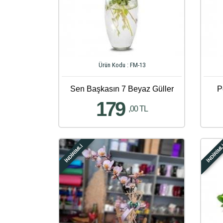
Ürün Kodu : FM-13
Sen Başkasın 7 Beyaz Güller
P
179
,00 TL
İNDİRİMLİ
İNDİRİM