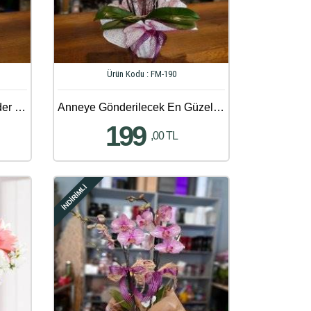
Ürün Kodu : FM-190
Anneler Gününe Çiçek Gönder - 66
Anneye Gönderilecek En Güzel Çiçek Gönder - 90
199
,00 TL
İNDİRİMLİ