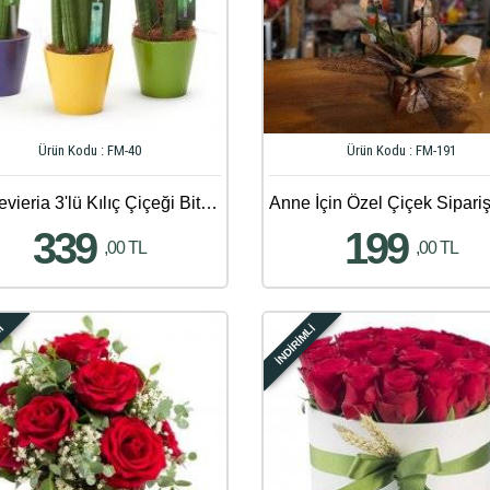
Ürün Kodu : FM-40
Ürün Kodu : FM-191
Sansevieria 3'lü Kılıç Çiçeği Bitkisi
339
199
,00 TL
,00 TL
Lİ
İNDİRİMLİ