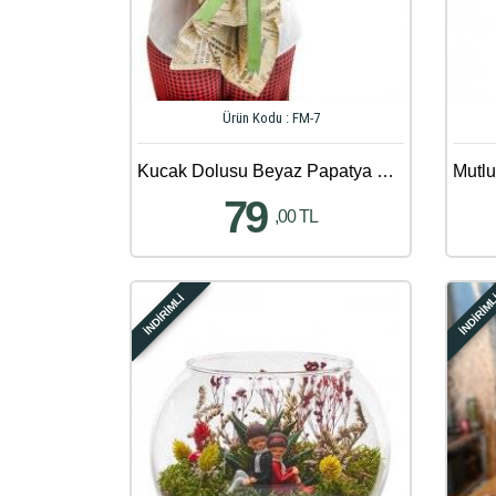
Ürün Kodu : FM-7
Kucak Dolusu Beyaz Papatya Buketi
79
,00 TL
İNDİRİMLİ
İNDİRİM