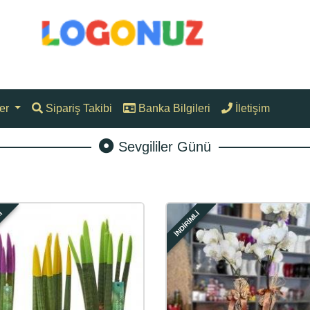
er
Sipariş Takibi
Banka Bilgileri
İletişim
Sevgililer Günü
Lİ
İNDİRİMLİ