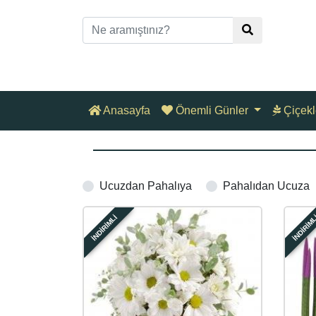
Anasayfa
Önemli Günler
Çiçekl
Ucuzdan Pahalıya
Pahalıdan Ucuza
İNDİRİMLİ
İNDİRİM