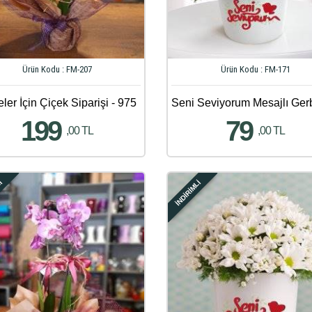
Ürün Kodu : FM-207
Ürün Kodu : FM-171
ler İçin Çiçek Siparişi - 975
199
79
,00 TL
,00 TL
Lİ
İNDİRİMLİ