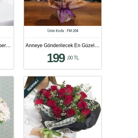
Ürün Kodu : FM-204
Seni Seviyorum Mesajlı Gerbera ve Papatya Aranjmanı
Anneye Gönderilecek En Güzel Çiçek Gönder - 122
199
,00 TL
İNDİRİMLİ