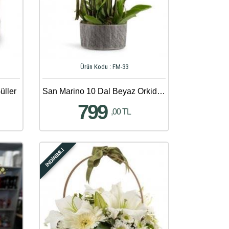
Ürün Kodu : FM-33
üller
San Marino 10 Dal Beyaz Orkideler
799
,00 TL
İNDİRİMLİ