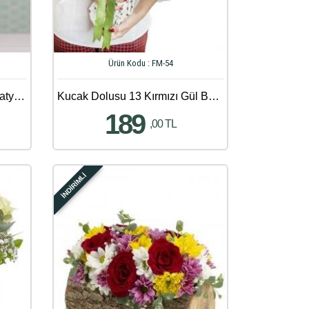
Ürün Kodu : FM-54
Seni Seviyorum Mesajlı Papatya Aranjmanı
Kucak Dolusu 13 Kırmızı Gül Buketi
189
,00 TL
İNDİRİMLİ