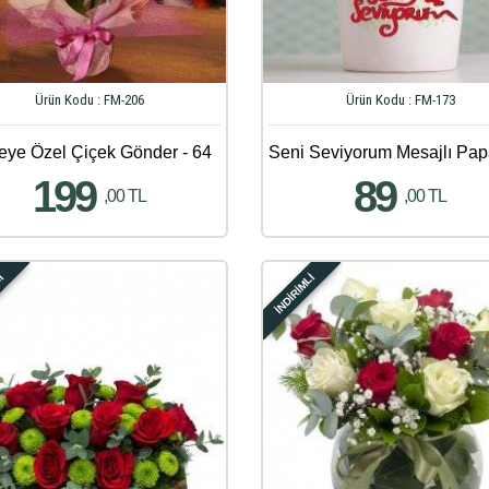
Ürün Kodu : FM-206
Ürün Kodu : FM-173
eye Özel Çiçek Gönder - 64
199
89
,00 TL
,00 TL
Lİ
İNDİRİMLİ