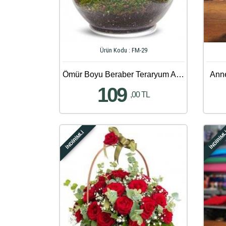
Ürün Kodu : FM-29
Ömür Boyu Beraber Teraryum Aranjmanı
Anne
109
,00 TL
İNDİRİMLİ
İNDİRİM