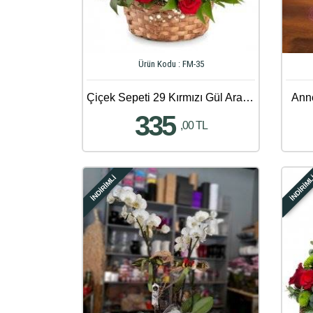
Ürün Kodu : FM-35
Çiçek Sepeti 29 Kırmızı Gül Aranjmanı
Ann
335
,00 TL
İNDİRİMLİ
İNDİRİM