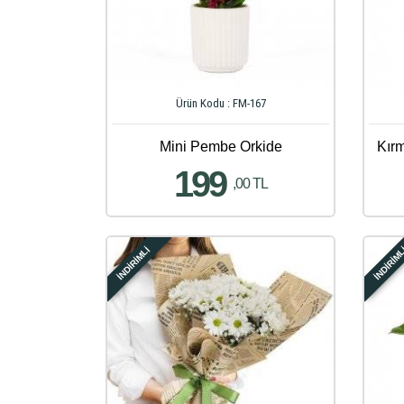
Ürün Kodu : FM-167
Mini Pembe Orkide
Kır
199
,00 TL
İNDİRİMLİ
İNDİRİM