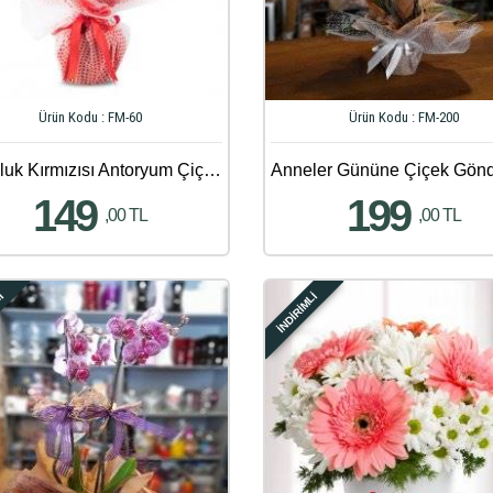
Ürün Kodu : FM-60
Ürün Kodu : FM-200
Mutluluk Kırmızısı Antoryum Çiçeği
149
199
,00 TL
,00 TL
Lİ
İNDİRİMLİ