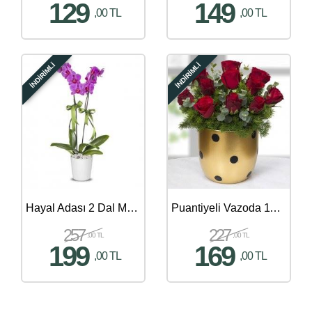
129
149
,00 TL
,00 TL
İNDİRİMLİ
İNDİRİMLİ
Hayal Adası 2 Dal Mor Orkide
Puantiyeli Vazoda 11'li Kırmızı Gül Aranjmanı
257
227
,00 TL
,00 TL
199
169
,00 TL
,00 TL