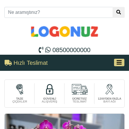
08500000000
Hızlı Teslimat
TAZE
GÜVENLİ
ÜCRETSİZ
1200'DEN FAZLA
ÇİÇEKLER
ALIŞVERİŞ
TESLİMAT
BAYİ AĞI