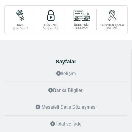
TAZE
GÜVENLİ
ÜCRETSİZ
1200'DEN FAZLA
ÇİÇEKLER
ALIŞVERİŞ
TESLİMAT
BAYİ AĞI
Sayfalar
İletişim
Banka Bilgileri
Mesafeli Satış Sözleşmesi
İptal ve İade