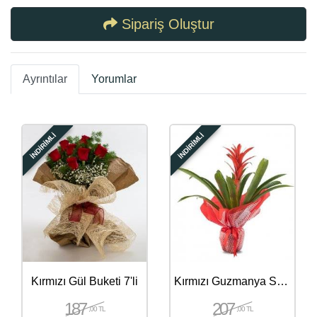
Sipariş Oluştur
Ayrıntılar
Yorumlar
İNDİRİMLİ
İNDİRİMLİ
Kırmızı Gül Buketi 7'li
Kırmızı Guzmanya Saksı Çiçeği
187
207
,00 TL
,00 TL