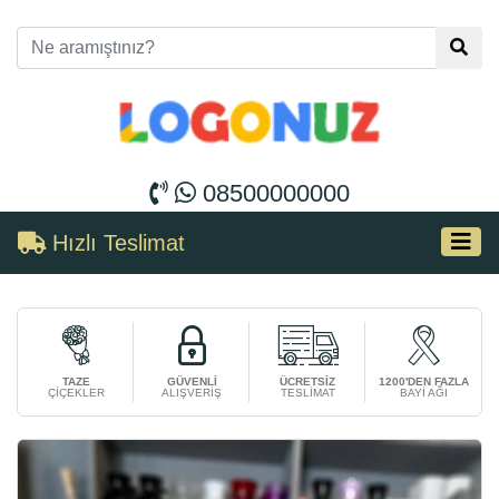
08500000000
Hızlı Teslimat
TAZE
GÜVENLİ
ÜCRETSİZ
1200'DEN FAZLA
ÇİÇEKLER
ALIŞVERİŞ
TESLİMAT
BAYİ AĞI