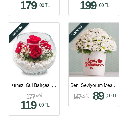
179
199
,00 TL
,00 TL
İNDİRİMLİ
İNDİRİMLİ
Kırmızı Gül Bahçesi 5 Adet
Seni Seviyorum Mesajlı Papatya Aranjmanı
89
177
147
,00 TL
,00 TL
,00 TL
119
,00 TL