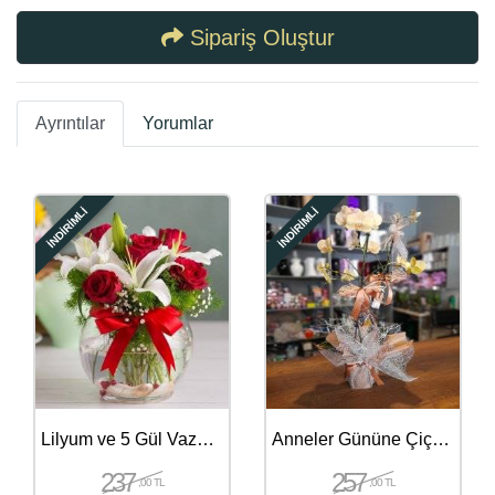
Sipariş Oluştur
Ayrıntılar
Yorumlar
İNDİRİMLİ
İNDİRİMLİ
Lilyum ve 5 Gül Vazoda
Anneler Gününe Çiçek Gönder - 407
237
257
,00 TL
,00 TL