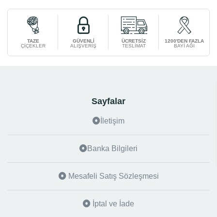
TAZE
GÜVENLİ
ÜCRETSİZ
1200'DEN FAZLA
ÇİÇEKLER
ALIŞVERİŞ
TESLİMAT
BAYİ AĞI
Sayfalar
İletişim
Banka Bilgileri
Mesafeli Satış Sözleşmesi
İptal ve İade