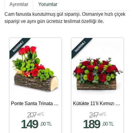
Ayrıntılar
Yorumlar
Cam fanusta kurutulmuş gül siparişi. Osmaniye hızlı çiçek
siparişi ve aynı gün ücretsiz teslimat özelliği ile.
İNDİRİMLİ
İNDİRİMLİ
Ponte Santa Trinata Aranjmanı
Kütükte 11'li Kırmızı Gül ve Biçme Aranjmanı
207
247
,00 TL
,00 TL
149
189
,00 TL
,00 TL