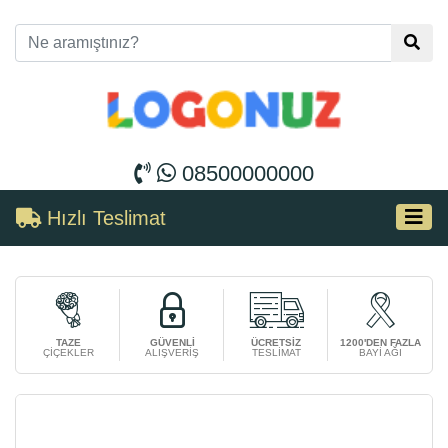
08500000000
Hızlı Teslimat
TAZE
GÜVENLİ
ÜCRETSİZ
1200'DEN FAZLA
ÇİÇEKLER
ALIŞVERİŞ
TESLİMAT
BAYİ AĞI