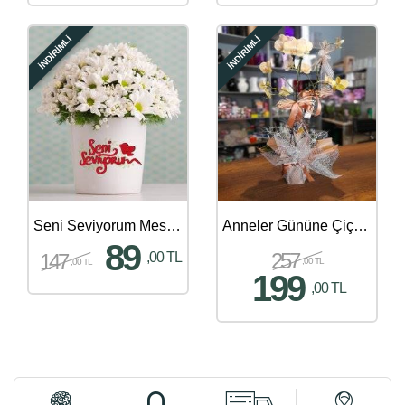
İNDİRİMLİ
İNDİRİMLİ
Seni Seviyorum Mesajlı Papatya Aranjmanı
Anneler Gününe Çiçek Gönder - 407
89
257
147
,00 TL
,00 TL
,00 TL
199
,00 TL