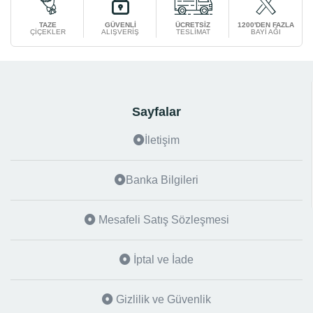
TAZE
GÜVENLİ
ÜCRETSİZ
1200'DEN FAZLA
ÇİÇEKLER
ALIŞVERİŞ
TESLİMAT
BAYİ AĞI
Sayfalar
İletişim
Banka Bilgileri
Mesafeli Satış Sözleşmesi
İptal ve İade
Gizlilik ve Güvenlik