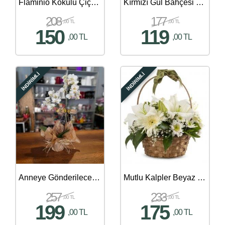
Flaminio Kokulu Çiçek Aranjmanı
Kırmızı Gül Bahçesi 5 Adet
208
177
,00 TL
,00 TL
150
119
,00 TL
,00 TL
İNDİRİMLİ
İNDİRİMLİ
Anneye Gönderilecek En Güzel Çiçek Gönder - 228
Mutlu Kalpler Beyaz Çiçek Sepeti Aranjmanı
257
233
,00 TL
,00 TL
199
175
,00 TL
,00 TL