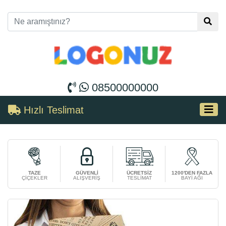
08500000000
Hızlı Teslimat
TAZE
GÜVENLİ
ÜCRETSİZ
1200'DEN FAZLA
ÇİÇEKLER
ALIŞVERİŞ
TESLİMAT
BAYİ AĞI