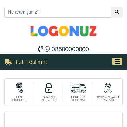
08500000000
Hızlı Teslimat
TAZE
GÜVENLİ
ÜCRETSİZ
1200'DEN FAZLA
ÇİÇEKLER
ALIŞVERİŞ
TESLİMAT
BAYİ AĞI