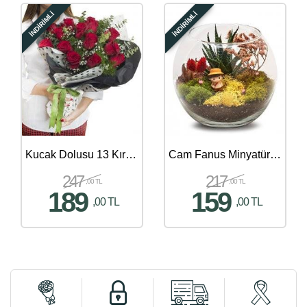
İNDİRİMLİ
İNDİRİMLİ
Kucak Dolusu 13 Kırmızı Gül Buketi
Cam Fanus Minyatür Teraryum Bahçesi
247
217
,00 TL
,00 TL
189
159
,00 TL
,00 TL