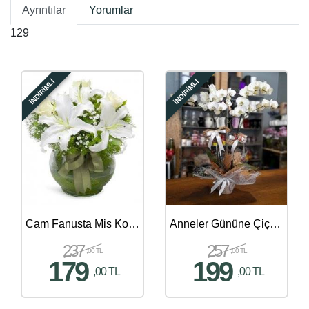
Ayrıntılar
Yorumlar
129
İNDİRİMLİ
İNDİRİMLİ
Cam Fanusta Mis Kokulu Lilyum ve Güller
Anneler Gününe Çiçek Gönder - 66
237
257
,00 TL
,00 TL
179
199
,00 TL
,00 TL