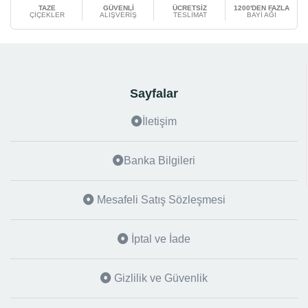
TAZE
GÜVENLİ
ÜCRETSİZ
1200'DEN FAZLA
ÇİÇEKLER
ALIŞVERİŞ
TESLİMAT
BAYİ AĞI
Sayfalar
İletişim
Banka Bilgileri
Mesafeli Satış Sözleşmesi
İptal ve İade
Gizlilik ve Güvenlik