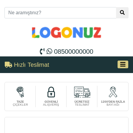
08500000000
Hızlı Teslimat
TAZE
GÜVENLİ
ÜCRETSİZ
1200'DEN FAZLA
ÇİÇEKLER
ALIŞVERİŞ
TESLİMAT
BAYİ AĞI