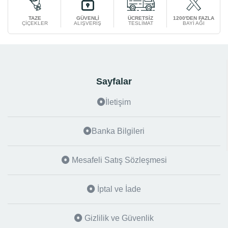
TAZE
GÜVENLİ
ÜCRETSİZ
1200'DEN FAZLA
ÇİÇEKLER
ALIŞVERİŞ
TESLİMAT
BAYİ AĞI
Sayfalar
İletişim
Banka Bilgileri
Mesafeli Satış Sözleşmesi
İptal ve İade
Gizlilik ve Güvenlik