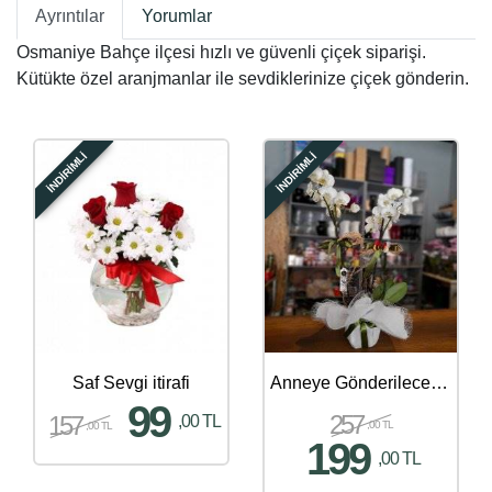
Ayrıntılar
Yorumlar
Osmaniye Bahçe ilçesi hızlı ve güvenli çiçek siparişi.
Kütükte özel aranjmanlar ile sevdiklerinize çiçek gönderin.
İNDİRİMLİ
İNDİRİMLİ
Saf Sevgi itirafi
Anneye Gönderilecek En Güzel Çiçek Gönder - 70
99
257
157
,00 TL
,00 TL
,00 TL
199
,00 TL