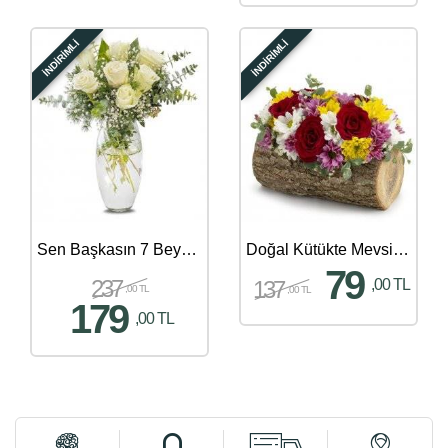
İNDİRİMLİ
İNDİRİMLİ
Sen Başkasın 7 Beyaz Güller
Doğal Kütükte Mevsim Çiçekleri Aranjmanı
79
237
137
,00 TL
,00 TL
,00 TL
179
,00 TL