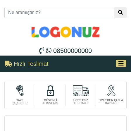
08500000000
Hızlı Teslimat
TAZE
GÜVENLİ
ÜCRETSİZ
1200'DEN FAZLA
ÇİÇEKLER
ALIŞVERİŞ
TESLİMAT
BAYİ AĞI