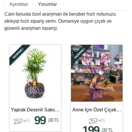
Ayrıntılar
Yorumlar
Cam fanusta özel aranjman ile beraber hızlı notunuzu
ekleyip hızlı sipariş verin. Osmaniye uygun çiçek ve
güvenli aranjman siparişi.
İNDİRİMLİ
İNDİRİMLİ
Yaprak Desenli Saksıda Kız Çocuk Figürlü Çiçek
Anne İçin Özel Çiçek Siparişi - 798
99
257
157
,00 TL
,00 TL
,00 TL
199
,00 TL