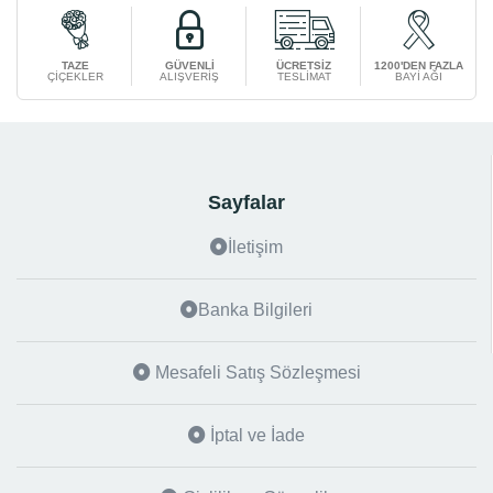
TAZE
GÜVENLİ
ÜCRETSİZ
1200'DEN FAZLA
ÇİÇEKLER
ALIŞVERİŞ
TESLİMAT
BAYİ AĞI
Sayfalar
İletişim
Banka Bilgileri
Mesafeli Satış Sözleşmesi
İptal ve İade