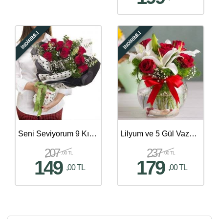
İNDİRİMLİ
İNDİRİMLİ
Seni Seviyorum 9 Kırmızı Gül Buketi
Lilyum ve 5 Gül Vazoda
207
237
,00 TL
,00 TL
149
179
,00 TL
,00 TL