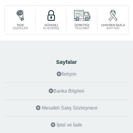
TAZE
GÜVENLİ
ÜCRETSİZ
1200'DEN FAZLA
ÇİÇEKLER
ALIŞVERİŞ
TESLİMAT
BAYİ AĞI
Sayfalar
İletişim
Banka Bilgileri
Mesafeli Satış Sözleşmesi
İptal ve İade