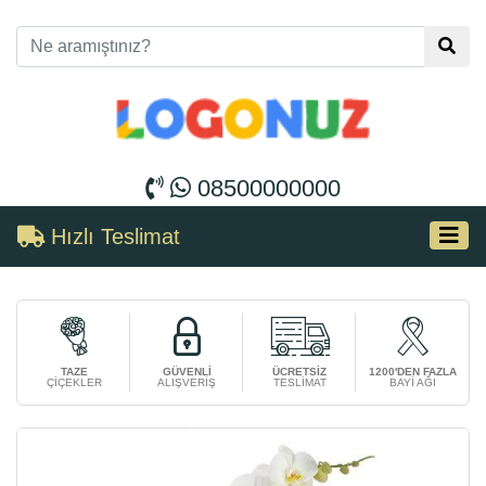
08500000000
Hızlı Teslimat
TAZE
GÜVENLİ
ÜCRETSİZ
1200'DEN FAZLA
ÇİÇEKLER
ALIŞVERİŞ
TESLİMAT
BAYİ AĞI