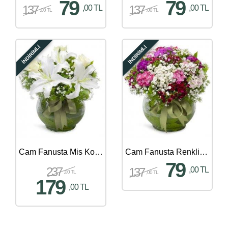
79
79
137
137
,00 TL
,00 TL
,00 TL
,00 TL
İNDİRİMLİ
İNDİRİMLİ
Cam Fanusta Mis Kokulu Lilyum ve Güller
Cam Fanusta Renkli Bahar Çiçekleri Aranjmanı
79
237
137
,00 TL
,00 TL
,00 TL
179
,00 TL