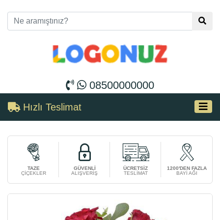
08500000000
Hızlı Teslimat
TAZE
GÜVENLİ
ÜCRETSİZ
1200'DEN FAZLA
ÇİÇEKLER
ALIŞVERİŞ
TESLİMAT
BAYİ AĞI