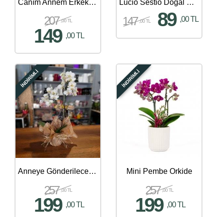
Canım Annem Erkek Çocuk Solmayan Gül
Lucio Sestio Doğal Kütükte Renkli Papatyalar
89
207
147
,00 TL
,00 TL
,00 TL
149
,00 TL
İNDİRİMLİ
İNDİRİMLİ
Anneye Gönderilecek En Güzel Çiçek Gönder - 228
Mini Pembe Orkide
257
257
,00 TL
,00 TL
199
199
,00 TL
,00 TL